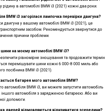
 рідину в автомобілі BMW i3 (2021) кожні два роки.
ля BMW i3 загорілася лампочка перевірки двигуна?
и двигуна у вашому автомобілі BMW i3 (2021), це
транспортним засобом. Рекомендується звернутися до
начення причини проблеми.
 шини на моєму автомобілі BMW i3?
езпечити рівномірне зношування та продовжити термін
ься перемішувати шини кожні 6 000-8 000 миль або
го посібника BMW i3 (2021).
жається батарея мого автомобіля BMW?
о автомобіля BMW i3, ви можете запустити автомобіль
а іншого автомобіля з зарядженою батареєю. Або ви
ної допомоги.
ька дверей відмовляються відкриватися зсередини?