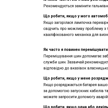
Рекомендується замінити гальмівну
Що робити, якщо у мого автомобі
Якщо загорілася лампочка перевірк
свідчить про можливу проблему з 
кваліфікованого механіка для виз
Як часто я повинен перемішувати
Перемішування шин допомагає заб
служби шин. Зазвичай рекомендуєт
відповідно до вказівок власницько
Що робити, якщо у мене розряд
Якщо розряджається батарея вашог
за допомогою запускних кабелів т
можете запросити допомогу аварій
Що робити, якщо одна або декіл