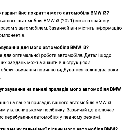
 гарантійне покриття мого автомобіля BMW i3?
 вашого автомобіля BMW i3 (2021) можна знайти у
я разом з автомобілем. Зазвичай він містить інформацію
компонентів.
овування для мого автомобіля BMW i3?
 для оптимальної роботи автомобіля. Деталі щодо
них завдань можна знайти в інструкціях з
е обслуговування повинно відбуватися кожні два роки
.
уговування на панелі приладів мого автомобіля BMW
ння на панелі приладів вашого автомобіля BMW i3
аним у власницькому посібнику. Зазвичай це включає
час перебування автомобіля у певному режимі.
ти заміну гальмівної рідини мого автомобіля BMW?