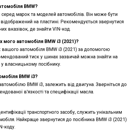
автомобіля BMW?
 серед марок та моделей автомобілів. Він може бути
 відображений на пластині. Рекомендується звернутися
них вказівок, де знайти VIN-код.
х мого автомобіля BMW i3 (2021)?
х вашого автомобіля BMW i3 (2021) за допомогою
омендований тиск у шинах зазвичай можна знайти на
о у власницькому посібнику.
омобіля BMW i3?
автомобілю BMW i3, залежить від двигуна. Зверніться до
ндованої в'язкості та специфікації масла.
дентифікації транспортного засобу, служить унікальним
обіля. Найкраще звернутися до посібника BMW i3 (2021)
N-коду.