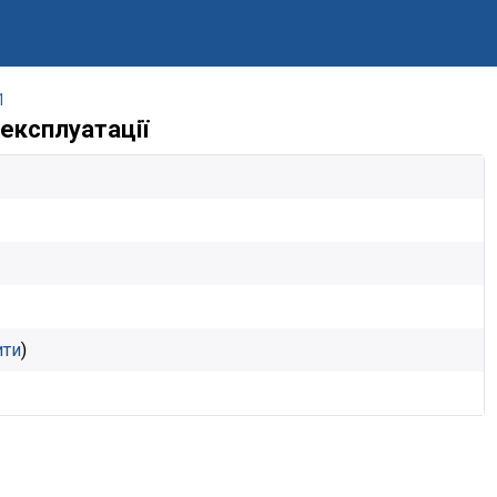
1
 експлуатації
ити
)