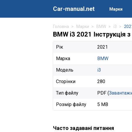
Car-manual.net
Марки
Головна
Марки
BMW
i3
202
BMW i3 2021 Інструкція з
Рік
2021
Марка
BMW
Модель
i3
Сторінки
280
Тип файлу
PDF (
Завантаж
Розмір файлу
5 MB
Часто задавані питання