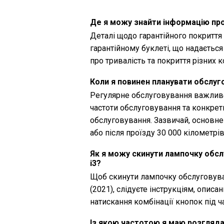
Де я можу знайти інформацію про
Деталі щодо гарантійного покриття
гарантійному буклеті, що надаєтьс
про тривалість та покриття різних 
Коли я повинен планувати обслуг
Регулярне обслуговування важливе
частоти обслуговування та конкрет
обслуговування. Зазвичай, основн
або після проїзду 30 000 кілометрів
Як я можу скинути лампочку обсл
i3?
Щоб скинути лампочку обслуговува
(2021), слідуєте інструкціям, опис
натискання комбінації кнопок під 
Із якою частотою я маю розгляда