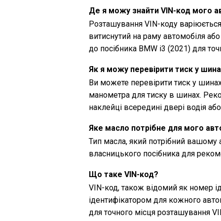
Де я можу знайти VIN-код мого 
Розташування VIN-коду варіюється
витиснутий на раму автомобіля або
до посібника BMW i3 (2021) для точ
Як я можу перевірити тиск у шина
Ви можете перевірити тиск у шина
манометра для тиску в шинах. Рек
наклейці всередині двері водія аб
Яке масло потрібне для мого авт
Тип масла, який потрібний вашому 
власницького посібника для рекоме
Що таке VIN-код?
VIN-код, також відомий як номер і
ідентифікатором для кожного автом
для точного місця розташування VI