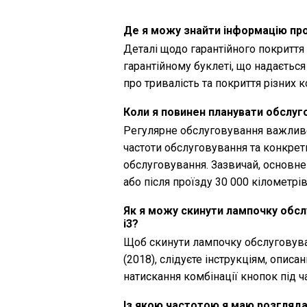
Де я можу знайти інформацію про
Деталі щодо гарантійного покриття
гарантійному буклеті, що надаєтьс
про тривалість та покриття різних 
Коли я повинен планувати обслуг
Регулярне обслуговування важливе
частоти обслуговування та конкрет
обслуговування. Зазвичай, основн
або після проїзду 30 000 кілометрів
Як я можу скинути лампочку обсл
i3?
Щоб скинути лампочку обслуговува
(2018), слідуєте інструкціям, опис
натискання комбінації кнопок під 
Із якою частотою я маю розгляда