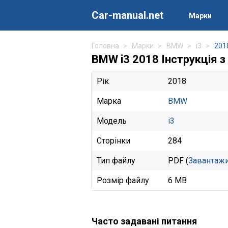
Car-manual.net
Марки
Головна
Марки
BMW
i3
201
BMW i3 2018 Інструкція з
Рік
2018
Марка
BMW
Модель
i3
Сторінки
284
Тип файлу
PDF (
Завантаж
Розмір файлу
6 MB
Часто задавані питання