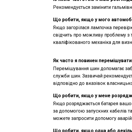
Рекомендується замінити гальмівну
Що робити, якщо у мого автомобі
Якщо загорілася лампочка перевірк
свідчить про можливу проблему з 
кваліфікованого механіка для виз
Як часто я повинен перемішувати
Перемішування шин допомагає заб
служби шин. Зазвичай рекомендуєт
відповідно до вказівок власницько
Що робити, якщо у мене розряд
Якщо розряджається батарея вашог
за допомогою запускних кабелів т
можете запросити допомогу аварій
Що робити, якщо одна або декіл