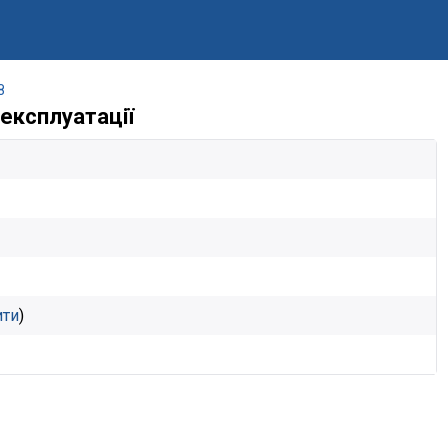
8
 експлуатації
ити
)