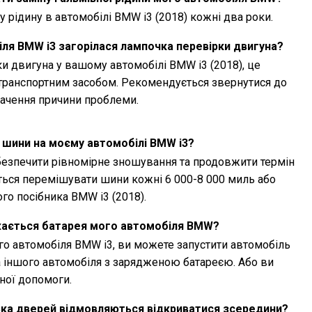
 рідину в автомобілі BMW i3 (2018) кожні два роки.
ля BMW i3 загорілася лампочка перевірки двигуна?
и двигуна у вашому автомобілі BMW i3 (2018), це
транспортним засобом. Рекомендується звернутися до
начення причини проблеми.
 шини на моєму автомобілі BMW i3?
езпечити рівномірне зношування та продовжити термін
ься перемішувати шини кожні 6 000-8 000 миль або
го посібника BMW i3 (2018).
жається батарея мого автомобіля BMW?
о автомобіля BMW i3, ви можете запустити автомобіль
а іншого автомобіля з зарядженою батареєю. Або ви
ної допомоги.
ька дверей відмовляються відкриватися зсередини?