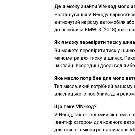
Де я можу знайти VIN-код мого 
Розташування VIN-коду варіюється
витиснутий на раму автомобіля або
до посібника BMW i3 (2018) для точ
Як я можу перевірити тиск у шина
Ви можете перевірити тиск у шина
манометра для тиску в шинах. Рек
наклейці всередині двері водія аб
Яке масло потрібне для мого авт
Тип масла, який потрібний вашому 
власницького посібника для рекоме
Що таке VIN-код?
VIN-код, також відомий як номер і
ідентифікатором для кожного автом
для точного місця розташування VI