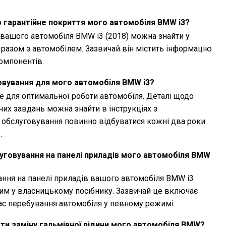
 гарантійне покриття мого автомобіля BMW i3?
 вашого автомобіля BMW i3 (2018) можна знайти у
я разом з автомобілем. Зазвичай він містить інформацію
компонентів.
овування для мого автомобіля BMW i3?
 для оптимальної роботи автомобіля. Деталі щодо
них завдань можна знайти в інструкціях з
е обслуговування повинно відбуватися кожні два роки
.
уговування на панелі приладів мого автомобіля BMW
ння на панелі приладів вашого автомобіля BMW i3
аним у власницькому посібнику. Зазвичай це включає
час перебування автомобіля у певному режимі.
ти заміну гальмівної рідини мого автомобіля BMW?