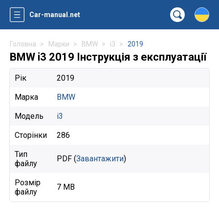
Car-manual.net
Головна
Марки
BMW
i3
2019
BMW i3 2019 Інструкція з експлуатації
Рік
2019
Марка
BMW
Модель
i3
Сторінки
286
Тип
PDF (
Завантажити
)
файлу
Розмір
7 MB
файлу