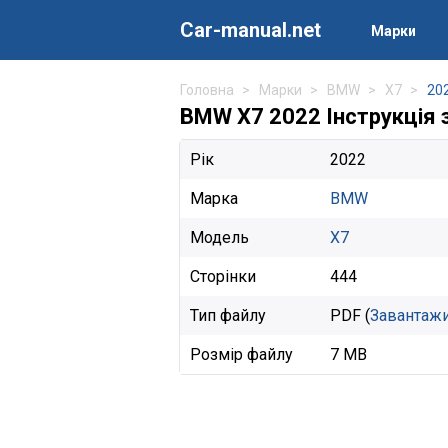
Car-manual.net
Марки
Головна
Марки
BMW
X7
20
BMW X7 2022 Інструкція з
Рік
2022
Марка
BMW
Модель
X7
Сторінки
444
Тип файлу
PDF (
Завантаж
Розмір файлу
7 MB