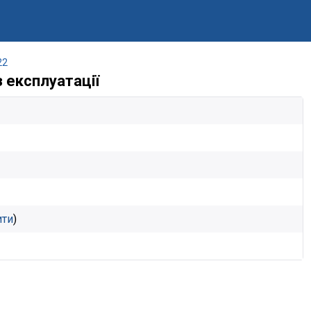
22
 експлуатації
ити
)