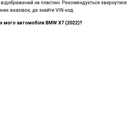
 відображений на пластині. Рекомендується звернутися
них вказівок, де знайти VIN-код.
ах мого автомобіля BMW X7 (2022)?
х вашого автомобіля BMW X7 (2022) за допомогою
омендований тиск у шинах зазвичай можна знайти на
о у власницькому посібнику.
томобіля BMW X7?
автомобілю BMW X7, залежить від двигуна. Зверніться до
ндованої в'язкості та специфікації масла.
дентифікації транспортного засобу, служить унікальним
мобіля. Найкраще звернутися до посібника BMW X7 (2022)
N-коду.
о гарантійне покриття мого автомобіля BMW X7?