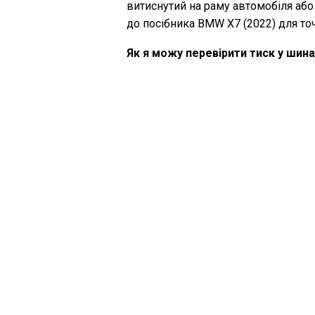
витиснутий на раму автомобіля або
до посібника BMW X7 (2022) для точ
Як я можу перевірити тиск у шин
Ви можете перевірити тиск у шина
манометра для тиску в шинах. Рек
наклейці всередині двері водія аб
Яке масло потрібне для мого ав
Тип масла, який потрібний вашому 
власницького посібника для рекоме
Що таке VIN-код?
VIN-код, також відомий як номер і
ідентифікатором для кожного авто
для точного місця розташування VI
Де я можу знайти інформацію пр