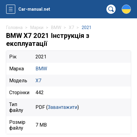
Car-manual.net
Головна
Марки
BMW
X7
2021
BMW X7 2021 Інструкція з
експлуатації
Рік
2021
Марка
BMW
Модель
X7
Сторінки
442
Тип
PDF (
Завантажити
)
файлу
Розмір
7 MB
файлу