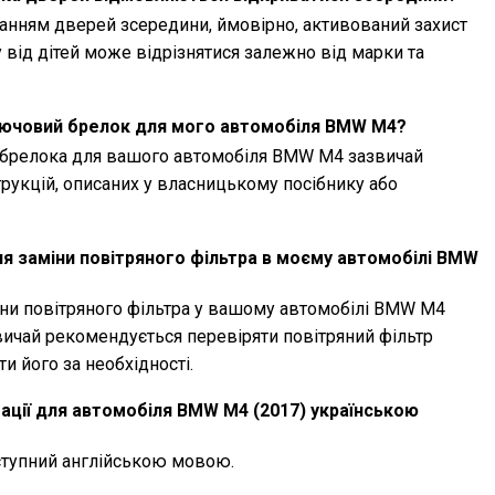
анням дверей зсередини, ймовірно, активований захист
у від дітей може відрізнятися залежно від марки та
лючовий брелок для мого автомобіля BMW M4?
брелока для вашого автомобіля BMW M4 зазвичай
рукцій, описаних у власницькому посібнику або
я заміни повітряного фільтра в моєму автомобілі BMW
ни повітряного фільтра у вашому автомобілі BMW M4
звичай рекомендується перевіряти повітряний фільтр
и його за необхідності.
тації для автомобіля BMW M4 (2017) українською
оступний англійською мовою.