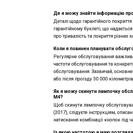
Де я можу знайти інформацію пр
Деталі щодо гарантійного покритт
гарантійному буклеті, що надаєтьс
про тривалість та покриття різних 
Коли я повинен планувати обслу
Регулярне обслуговування важливе
частоти обслуговування та конкрет
обслуговування. Зазвичай, основн
або після проїзду 30 000 кілометрів
Як я можу скинути лампочку обсл
M4?
Щоб скинути лампочку обслуговув
(2017), слідуєте інструкціям, опис
натискання комбінації кнопок під 
Із якою частотою я маю розгляда