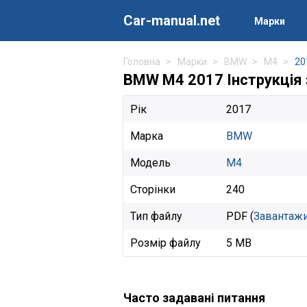
Car-manual.net
Марки
Головна
Марки
BMW
M4
20
BMW M4 2017 Інструкція 
Рік
2017
Марка
BMW
Модель
M4
Сторінки
240
Тип файлу
PDF (
Завантаж
Розмір файлу
5 MB
Часто задавані питання