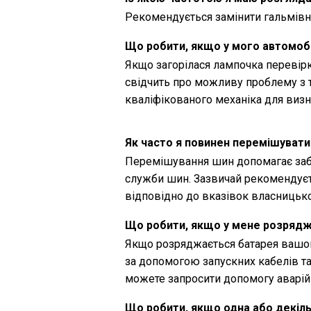
Рекомендується замінити гальмівну
Що робити, якщо у мого автомоб
Якщо загорілася лампочка перевір
свідчить про можливу проблему з 
кваліфікованого механіка для виз
Як часто я повинен перемішуват
Перемішування шин допомагає заб
служби шин. Зазвичай рекомендуєт
відповідно до вказівок власницьк
Що робити, якщо у мене розряд
Якщо розряджається батарея вашог
за допомогою запускних кабелів т
можете запросити допомогу аварій
Що робити, якщо одна або декіл