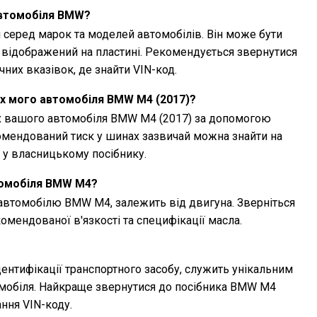
автомобіля BMW?
 серед марок та моделей автомобілів. Він може бути
 відображений на пластині. Рекомендується звернутися
них вказівок, де знайти VIN-код.
ах мого автомобіля BMW M4 (2017)?
х вашого автомобіля BMW M4 (2017) за допомогою
омендований тиск у шинах зазвичай можна знайти на
о у власницькому посібнику.
томобіля BMW M4?
 автомобілю BMW M4, залежить від двигуна. Зверніться
омендованої в'язкості та специфікації масла.
дентифікації транспортного засобу, служить унікальним
мобіля. Найкраще звернутися до посібника BMW M4
ння VIN-коду.