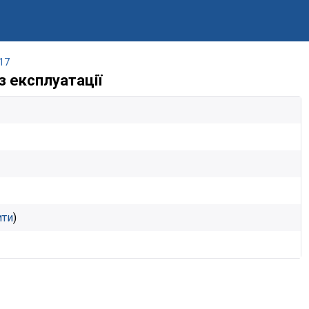
17
з експлуатації
ити
)