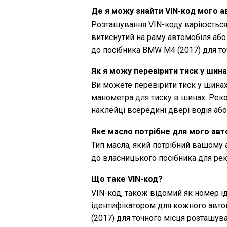
Де я можу знайти VIN-код мого 
Розташування VIN-коду варіюється
витиснутий на раму автомобіля або
до посібника BMW M4 (2017) для точ
Як я можу перевірити тиск у шин
Ви можете перевірити тиск у шина
манометра для тиску в шинах. Рек
наклейці всередині двері водія аб
Яке масло потрібне для мого ав
Тип масла, який потрібний вашому
до власницького посібника для рек
Що таке VIN-код?
VIN-код, також відомий як номер і
ідентифікатором для кожного авто
(2017) для точного місця розташува