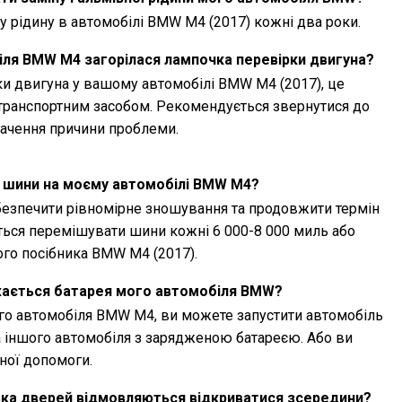
 рідину в автомобілі BMW M4 (2017) кожні два роки.
іля BMW M4 загорілася лампочка перевірки двигуна?
ки двигуна у вашому автомобілі BMW M4 (2017), це
транспортним засобом. Рекомендується звернутися до
начення причини проблеми.
и шини на моєму автомобілі BMW M4?
езпечити рівномірне зношування та продовжити термін
ься перемішувати шини кожні 6 000-8 000 миль або
ого посібника BMW M4 (2017).
жається батарея мого автомобіля BMW?
о автомобіля BMW M4, ви можете запустити автомобіль
а іншого автомобіля з зарядженою батареєю. Або ви
ної допомоги.
ька дверей відмовляються відкриватися зсередини?