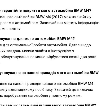
о гарантійне покриття мого автомобіля BMW M4?
я вашого автомобіля BMW M4 (2017) можна знайти у
я разом з автомобілем. Зазвичай він містить інформацію
компонентів.
говування для мого автомобіля BMW M4?
 для оптимальної роботи автомобіля. Деталі щодо
них завдань можна знайти в інструкціях з
е обслуговування повинно відбуватися кожні два роки
.
уговування на панелі приладів мого автомобіля BMW
ання на панелі приладів вашого автомобіля BMW M4
аним у власницькому посібнику. Зазвичай це включає
час перебування автомобіля у певному режимі.
ти заміну гальмівної рідини мого автомобіля BMW?