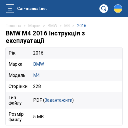
Car-manual.net
Головна
Марки
BMW
M4
2016
BMW M4 2016 Інструкція з
експлуатації
Рік
2016
Марка
BMW
Модель
M4
Сторінки
228
Тип
PDF (
Завантажити
)
файлу
Розмір
5 MB
файлу