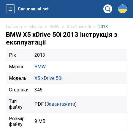
Car-manual.net
Головна
Марки
BMW
X5 xDrive 50i
2013
BMW X5 xDrive 50i 2013 Інструкція з
експлуатації
Рік
2013
Марка
BMW
Модель
X5 xDrive 50i
Сторінки
345
Тип
PDF (
Завантажити
)
файлу
Розмір
9 MB
файлу