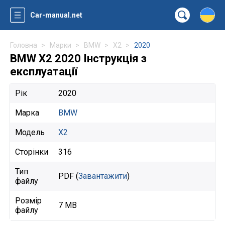
Car-manual.net
Головна
Марки
BMW
X2
2020
BMW X2 2020 Інструкція з
експлуатації
Рік
2020
Марка
BMW
Модель
X2
Сторінки
316
Тип
PDF (
Завантажити
)
файлу
Розмір
7 MB
файлу