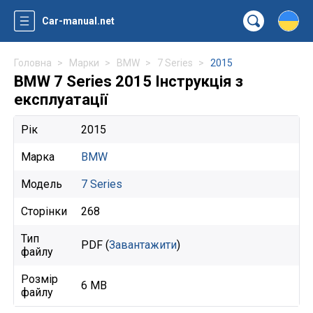
Car-manual.net
Головна
Марки
BMW
7 Series
2015
BMW 7 Series 2015 Інструкція з
експлуатації
Рік
2015
Марка
BMW
Модель
7 Series
Сторінки
268
Тип
PDF (
Завантажити
)
файлу
Розмір
6 MB
файлу