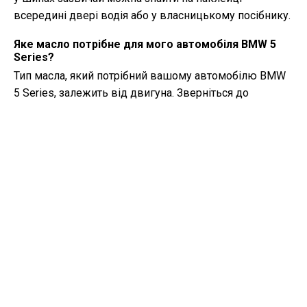
всередині двері водія або у власницькому посібнику.
Яке масло потрібне для мого автомобіля BMW 5
Series?
Тип масла, який потрібний вашому автомобілю BMW
5 Series, залежить від двигуна. Зверніться до
власницького посібника для рекомендованої
в'язкості та специфікації масла.
Що таке VIN-код?
VIN-код, також відомий як номер ідентифікації
транспортного засобу, служить унікальним
ідентифікатором для кожного автомобіля. Найкраще
звернутися до посібника BMW 5 Series (2022) для
точного місця розташування VIN-коду.
Де я можу знайти інформацію про гарантійне
покриття мого автомобіля BMW 5 Series?