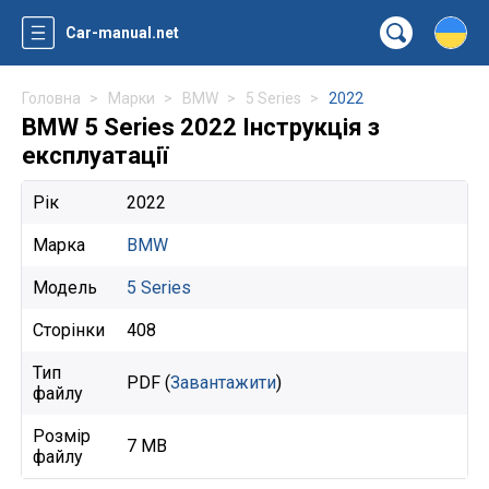
Car-manual.net
Головна
Марки
BMW
5 Series
2022
BMW 5 Series 2022 Інструкція з
експлуатації
Рік
2022
Марка
BMW
Модель
5 Series
Сторінки
408
Тип
PDF (
Завантажити
)
файлу
Розмір
7 MB
файлу