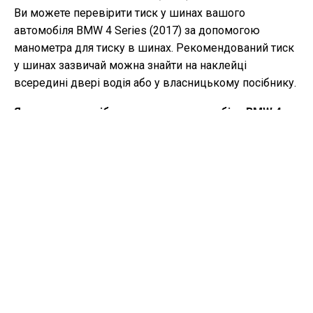
Ви можете перевірити тиск у шинах вашого
автомобіля BMW 4 Series (2017) за допомогою
манометра для тиску в шинах. Рекомендований тиск
у шинах зазвичай можна знайти на наклейці
всередині двері водія або у власницькому посібнику.
Яке масло потрібне для мого автомобіля BMW 4
Series?
Тип масла, який потрібний вашому автомобілю BMW
4 Series, залежить від двигуна. Зверніться до
власницького посібника для рекомендованої
в'язкості та специфікації масла.
Що таке VIN-код?
VIN-код, також відомий як номер ідентифікації
транспортного засобу, служить унікальним
ідентифікатором для кожного автомобіля. Найкраще
звернутися до посібника BMW 4 Series (2017) для