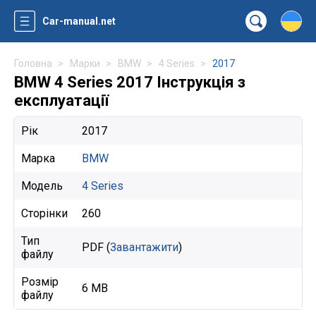
Car-manual.net
Головна
Марки
BMW
4 Series
2017
BMW 4 Series 2017 Інструкція з
експлуатації
Рік
2017
Марка
BMW
Модель
4 Series
Сторінки
260
Тип
PDF (
Завантажити
)
файлу
Розмір
6 MB
файлу