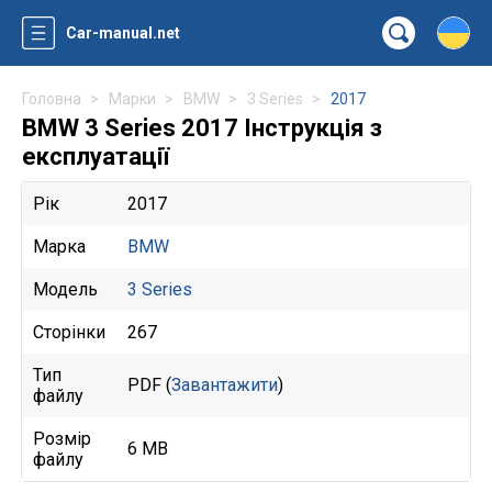
Car-manual.net
Головна
Марки
BMW
3 Series
2017
BMW 3 Series 2017 Інструкція з
експлуатації
Рік
2017
Марка
BMW
Модель
3 Series
Сторінки
267
Тип
PDF (
Завантажити
)
файлу
Розмір
6 MB
файлу