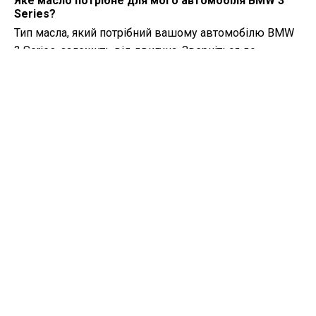
Яке масло потрібне для мого автомобіля BMW 3
Series?
Тип масла, який потрібний вашому автомобілю BMW
3 Series, залежить від двигуна. Зверніться до
власницького посібника для рекомендованої
в'язкості та специфікації масла.
Що таке VIN-код?
VIN-код, також відомий як номер ідентифікації
транспортного засобу, служить унікальним
ідентифікатором для кожного автомобіля. Найкраще
звернутися до посібника BMW 3 Series (2017) для
точного місця розташування VIN-коду.
Де я можу знайти інформацію про гарантійне
покриття мого автомобіля BMW 3 Series?
Деталі щодо гарантійного покриття вашого
автомобіля BMW 3 Series (2017) можна знайти у