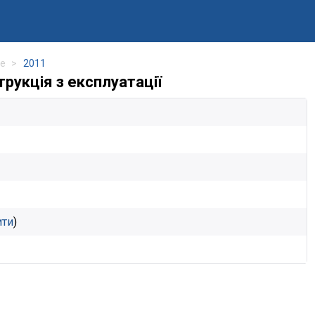
pe
2011
рукція з експлуатації
ити
)