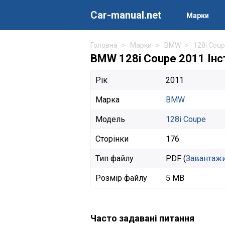
Car-manual.net
Марки
Головна
Марки
BMW
128i Cou
BMW 128i Coupe 2011 Інст
Рік
2011
Марка
BMW
Модель
128i Coupe
Сторінки
176
Тип файлу
PDF (
Завантаж
Розмір файлу
5 MB
Часто задавані питання