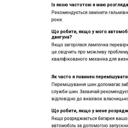
Із якою частотою я маю розгляда
Рекомендується замінити гальмівну
роки.
Що робити, якщо у мого автомобі
двигуна?
Якщо загорілася лампочка перевірк
це свідчить про можливу проблему
кваліфікованого механіка для виз
Як часто я повинен перемішувати
Перемішування шин допомагає заб
служби шин. Зазвичай рекомендуєт
відповідно до вказівок власницько
Що робити, якщо у мене розряд
Якщо розряджається батарея вашог
автомобіль за допомогою запускни