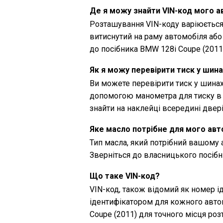
Де я можу знайти VIN-код мого 
Розташування VIN-коду варіюється
витиснутий на раму автомобіля або
до посібника BMW 128i Coupe (2011)
Як я можу перевірити тиск у шин
Ви можете перевірити тиск у шинах
допомогою манометра для тиску в
знайти на наклейці всередині двері
Яке масло потрібне для мого ав
Тип масла, який потрібний вашому 
Зверніться до власницького посібн
Що таке VIN-код?
VIN-код, також відомий як номер і
ідентифікатором для кожного авто
Coupe (2011) для точного місця ро