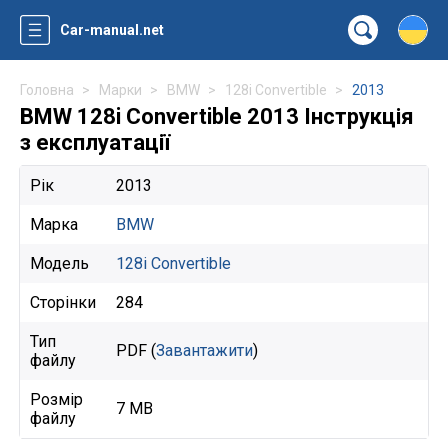
Car-manual.net
Головна
Марки
BMW
128i Convertible
2013
BMW 128i Convertible 2013 Інструкція
з експлуатації
Рік
2013
Марка
BMW
Модель
128i Convertible
Сторінки
284
Тип
PDF (
Завантажити
)
файлу
Розмір
7 MB
файлу