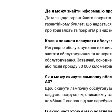
Де я можу знайти інформацію про
Деталі щодо гарантійного покриття
гарантійному буклеті, що надаєтьс
про тривалість та покриття різних 
Коли я повинен планувати обслуг
Регулярне обслуговування важливе
частоти обслуговування та конкрет
обслуговування. Зазвичай, основн
або після проїзду 30 000 кілометрів
Як я можу скинути лампочку обсл
A3?
Щоб скинути лампочку обслуговуван
слідуєте інструкціям, описаним у 
комбінації кнопок під час перебув
Із якою частотою я маю розглядат