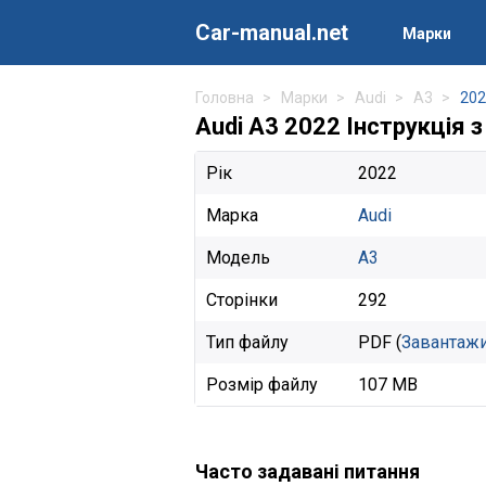
Car-manual.net
Марки
Головна
Марки
Audi
A3
202
Audi A3 2022 Інструкція з
Рік
2022
Марка
Audi
Модель
A3
Сторінки
292
Тип файлу
PDF (
Завантаж
Розмір файлу
107 MB
Часто задавані питання