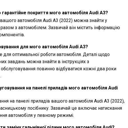
 гарантійне покриття мого автомобіля Audi A3?
 вашого автомобіля Audi A3 (2022) можна знайти у
я разом з автомобілем. Зазвичай він містить інформацію
компонентів.
овування для мого автомобіля Audi A3?
 для оптимальної роботи автомобіля. Деталі щодо
них завдань можна знайти в інструкціях з
е обслуговування повинно відбуватися кожні два роки
.
уговування на панелі приладів мого автомобіля Audi
ня на панелі приладів вашого автомобіля Audi A3 (2022),
власницькому посібнику. Зазвичай це включає натискання
ання автомобіля у певному режимі.
и заміну гальмівної рідини мого автомобіля Audi?