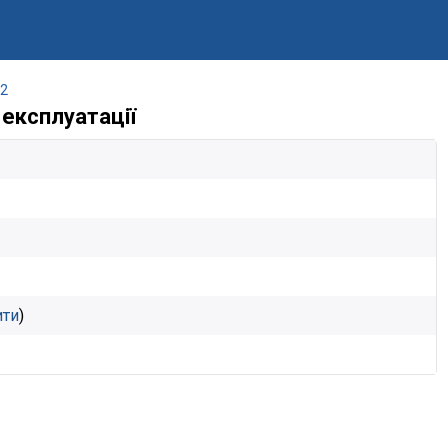
2
 експлуатації
ити
)