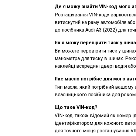
Де я можу знайти VIN-код мого а
Розташування VIN-коду варіюється
витиснутий на раму автомобіля або
до посібника Audi A3 (2022) для точ
Як я можу перевірити тиск у шина
Ви можете перевірити тиск у шинах
манометра для тиску в шинах. Рек
наклейці всередині двері водія аб
Яке масло потрібне для мого авт
Тип масла, який потрібний вашому 
власницького посібника для рекоме
Що таке VIN-код?
VIN-код, також відомий як номер і
ідентифікатором для кожного автом
для точного місця розташування VI