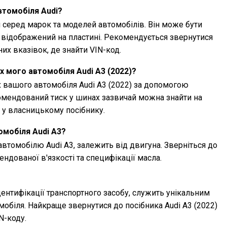
втомобіля Audi?
 серед марок та моделей автомобілів. Він може бути
 відображений на пластині. Рекомендується звернутися
них вказівок, де знайти VIN-код.
х мого автомобіля Audi A3 (2022)?
 вашого автомобіля Audi A3 (2022) за допомогою
омендований тиск у шинах зазвичай можна знайти на
о у власницькому посібнику.
омобіля Audi A3?
автомобілю Audi A3, залежить від двигуна. Зверніться до
ндованої в'язкості та специфікації масла.
дентифікації транспортного засобу, служить унікальним
обіля. Найкраще звернутися до посібника Audi A3 (2022)
N-коду.