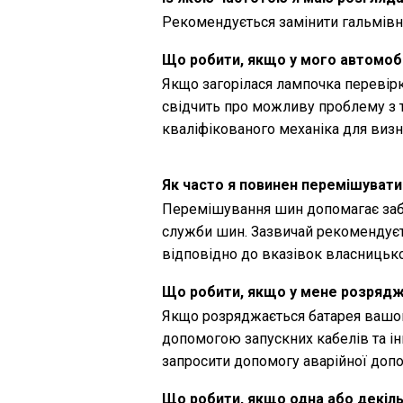
Рекомендується замінити гальмівну 
Що робити, якщо у мого автомобі
Якщо загорілася лампочка перевірк
свідчить про можливу проблему з 
кваліфікованого механіка для виз
Як часто я повинен перемішувати
Перемішування шин допомагає заб
служби шин. Зазвичай рекомендуєт
відповідно до вказівок власницьког
Що робити, якщо у мене розрядж
Якщо розряджається батарея вашого
допомогою запускних кабелів та і
запросити допомогу аварійної доп
Що робити, якщо одна або декіл